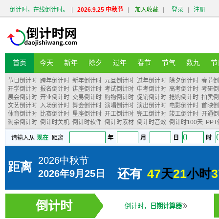
倒计时，在线倒计时。
|
2026.9.25 中秋节
|
加入收藏
|
登录
|
注册
首页
今天
新年
除夕
过年
春节
节气
数九
节
节日倒计时
跨年倒计时
新年倒计时
元旦倒计时
过年倒计时
除夕倒计时
春节倒
开学倒计时
报名倒计时
讲座倒计时
考试倒计时
中考倒计时
高考倒计时
考研倒
展会倒计时
开业倒计时
交易倒计时
购物倒计时
促销倒计时
抢购倒计时
拍卖倒
文艺倒计时
入场倒计时
舞会倒计时
演唱倒计时
演出倒计时
电影倒计时
首映倒
体育倒计时
比赛倒计时
星座倒计时
开工倒计时
完工倒计时
竣工倒计时
开通倒
剩余倒计时
倒计时关机
倒计时软件
倒计时素材
倒计时音效
倒计时100天
PP
倒计时
倒计时，
日期计算器