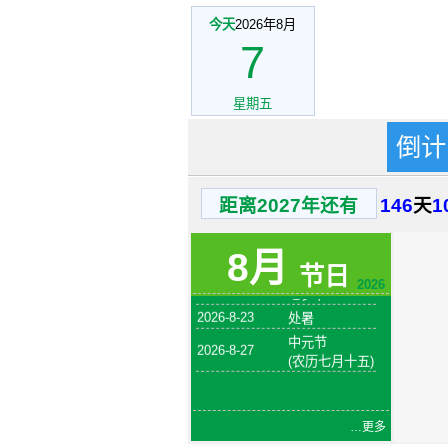
今天
2026年8月
7
星期五
倒计
2026-8-1
建军节
火把节
距离2027年还有
146
天
1
2026-8-6
(农历六月二十
四)
2026-8-7
立秋
8月
节日
2026-8-19
七夕节
2026
2026-8-23
处暑
中元节
2026-8-27
(农历七月十五)
…更多