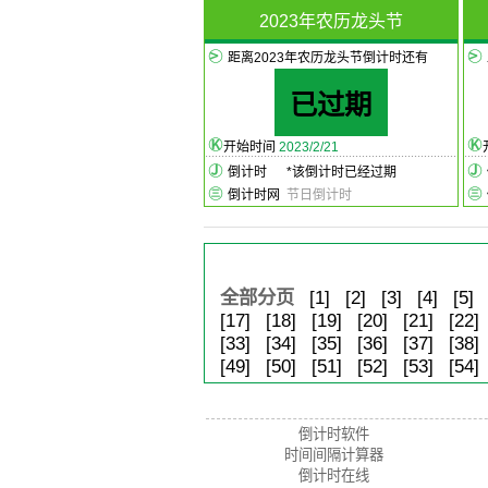
2023年农历龙头节
距离2023年农历龙头节倒计时还有
已过期
开始时间
2023/2/21
倒计时
*
该倒计时已经过期
倒计时网
节日倒计时
全部分页
[1]
[2]
[3]
[4]
[5]
[17]
[18]
[19]
[20]
[21]
[22]
[33]
[34]
[35]
[36]
[37]
[38]
[49]
[50]
[51]
[52]
[53]
[54]
倒计时软件
时间间隔计算器
倒计时在线