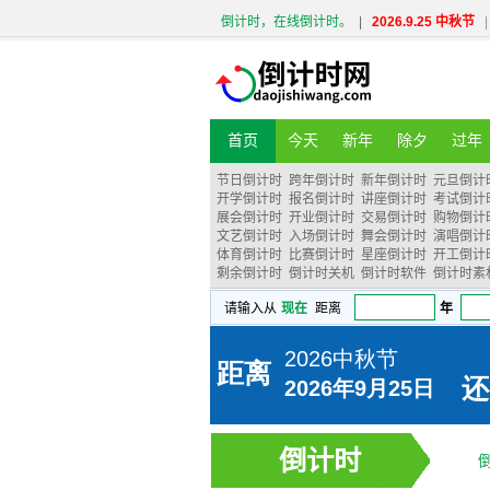
倒计时，在线倒计时。
|
2026.9.25 中秋节
|
首页
今天
新年
除夕
过年
节日倒计时
跨年倒计时
新年倒计时
元旦倒计
开学倒计时
报名倒计时
讲座倒计时
考试倒计
展会倒计时
开业倒计时
交易倒计时
购物倒计
文艺倒计时
入场倒计时
舞会倒计时
演唱倒计
体育倒计时
比赛倒计时
星座倒计时
开工倒计
剩余倒计时
倒计时关机
倒计时软件
倒计时素
倒计时