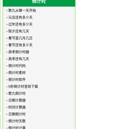
倒计时
•
数九从哪一天开始
•
元旦还有多少天
•
过年还有多少天
•
除夕还有几天
•
春节是几月几日
•
春节还有多少天
•
高考倒计时器
•
高考还有几天
•
倒计时代码
•
倒计时素材
•
倒计时软件
•
5秒倒计时音效下载
•
数九倒计时
•
日期计算器
•
时间计算器
•
日期倒计时
•
倒计时天数
•
倒计时计算