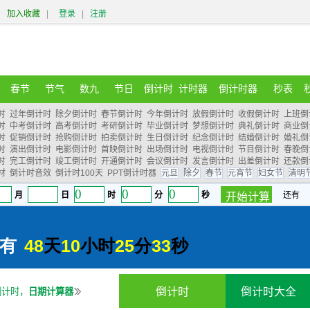
加入收藏
|
登录
|
注册
春节
节气
数九
节日
倒计时
计时器
倒计时器
秒表
时
过年倒计时
除夕倒计时
春节倒计时
今年倒计时
放假倒计时
收假倒计时
上班倒
时
中考倒计时
高考倒计时
考研倒计时
毕业倒计时
梦想倒计时
典礼倒计时
商业倒
时
促销倒计时
抢购倒计时
拍卖倒计时
生日倒计时
纪念倒计时
结婚倒计时
婚礼倒
时
演出倒计时
电影倒计时
首映倒计时
出场倒计时
电视倒计时
节目倒计时
春晚倒
时
完工倒计时
竣工倒计时
开通倒计时
会议倒计时
发言倒计时
出差倒计时
还款倒
材
倒计时音效
倒计时100天
PPT倒计时器
元旦
除夕
春节
元宵节
妇女节
清明
倒计时
倒计时大全
倒计时，
日期计算器