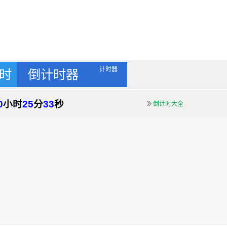
计时器
时
倒计时器
0
小时
25
分
32
秒
倒计时大全