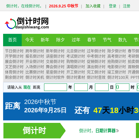
倒计时，在线倒计时。
|
2026.9.25 中秋节
|
加入收藏
|
登录
|
注册
首页
今天
新年
除夕
过年
春节
节气
数九
节
节日倒计时
跨年倒计时
新年倒计时
元旦倒计时
过年倒计时
除夕倒计时
春节倒
开学倒计时
报名倒计时
讲座倒计时
考试倒计时
中考倒计时
高考倒计时
考研倒
展会倒计时
开业倒计时
交易倒计时
购物倒计时
促销倒计时
抢购倒计时
拍卖倒
文艺倒计时
入场倒计时
舞会倒计时
演唱倒计时
演出倒计时
电影倒计时
首映倒
体育倒计时
比赛倒计时
星座倒计时
开工倒计时
完工倒计时
竣工倒计时
开通倒
剩余倒计时
倒计时关机
倒计时软件
倒计时素材
倒计时音效
倒计时100天
PP
倒计时
倒计时，
日期计算器