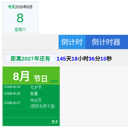
今天
2026年8月
8
星期六
倒计时
倒计时器
2026-8-1
建军节
距离2027年还有
145
天
18
小时
36
分
9
秒
火把节
2026-8-6
(农历六月二十
四)
8月
2026-8-7
立秋
节日
2026
2026-8-19
七夕节
2026-8-23
处暑
中元节
2026-8-27
(农历七月十五)
…更多