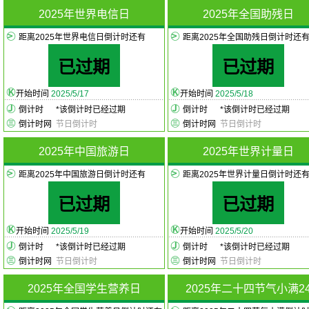
2025年世界电信日
2025年全国助残日
距离2025年世界电信日倒计时还有
距离2025年全国助残日倒计时还
已过期
已过期
开始时间
2025/5/17
开始时间
2025/5/18
倒计时
*
该倒计时已经过期
倒计时
*
该倒计时已经过期
倒计时网
节日倒计时
倒计时网
节日倒计时
2025年中国旅游日
2025年世界计量日
距离2025年中国旅游日倒计时还有
距离2025年世界计量日倒计时还
已过期
已过期
开始时间
2025/5/19
开始时间
2025/5/20
倒计时
*
该倒计时已经过期
倒计时
*
该倒计时已经过期
倒计时网
节日倒计时
倒计时网
节日倒计时
2025年全国学生营养日
2025年二十四节气小满2