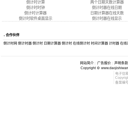
倒计时计算
两个日期天数计算器
倒计时时钟
倒计时器在线日期
倒计时计算器
日期计算器在线天数
倒计时软件桌面显示
倒计时器在线显示
合作伙伴
倒计时网
倒计时器
倒计时
日期计算器
倒计时
在线倒计时
时间计算器
计时器
在线
网站简介
|
广告报价
|
声明条款
Copyright
www.daojishiwa
电子信箱 l
Copyrig
备案编