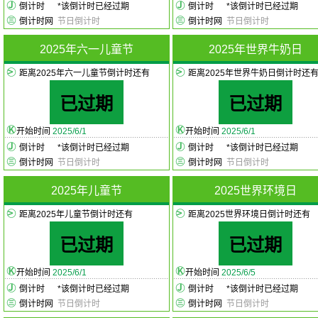
倒计时
*
该倒计时已经过期
倒计时
*
该倒计时已经过期
倒计时网
节日倒计时
倒计时网
节日倒计时
2025年六一儿童节
2025年世界牛奶日
距离2025年六一儿童节倒计时还有
距离2025年世界牛奶日倒计时还
已过期
已过期
开始时间
2025/6/1
开始时间
2025/6/1
倒计时
*
该倒计时已经过期
倒计时
*
该倒计时已经过期
倒计时网
节日倒计时
倒计时网
节日倒计时
2025年儿童节
2025世界环境日
距离2025年儿童节倒计时还有
距离2025世界环境日倒计时还有
已过期
已过期
开始时间
2025/6/1
开始时间
2025/6/5
倒计时
*
该倒计时已经过期
倒计时
*
该倒计时已经过期
倒计时网
节日倒计时
倒计时网
节日倒计时