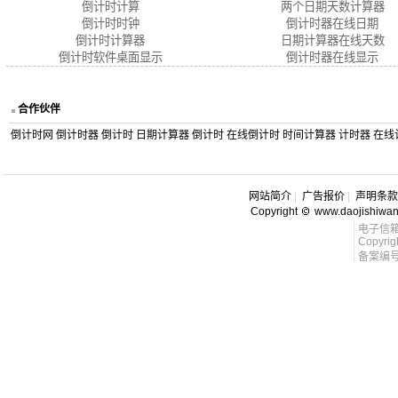
倒计时计算
两个日期天数计算器
倒计时时钟
倒计时器在线日期
倒计时计算器
日期计算器在线天数
倒计时软件桌面显示
倒计时器在线显示
合作伙伴
倒计时网
倒计时器
倒计时
日期计算器
倒计时
在线倒计时
时间计算器
计时器
在线
网站简介
|
广告报价
|
声明条款
Copyright
www.daojishiwa
电子信箱 l
Copyrig
备案编