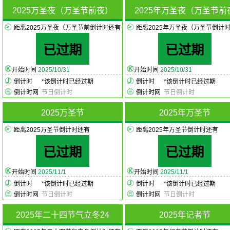
2025万圣夜（万圣节前夜）
2025年万圣夜（万圣节前
距离2025万圣夜（万圣节前倒计时还有
距离2025年万圣夜（万圣节倒计
已过期
已过期
开始时间
2025/10/31
开始时间
2025/10/31
倒计时
*
该倒计时已经过期
倒计时
*
该倒计时已经过期
倒计时网
节日倒计时
倒计时网
节日倒计时
2025万圣节
2025年万圣节
距离2025万圣节倒计时还有
距离2025年万圣节倒计时还有
已过期
已过期
开始时间
2025/11/1
开始时间
2025/11/1
倒计时
*
该倒计时已经过期
倒计时
*
该倒计时已经过期
倒计时网
节日倒计时
倒计时网
节日倒计时
2025年二十四节气立冬24
2025年记者节