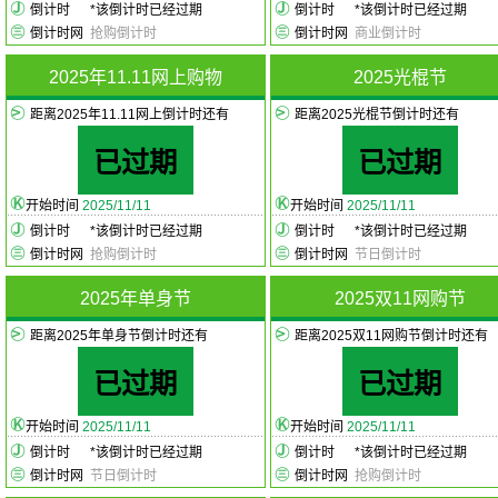
倒计时
*
该倒计时已经过期
倒计时
*
该倒计时已经过期
倒计时网
抢购倒计时
倒计时网
商业倒计时
2025年11.11网上购物
2025光棍节
距离2025年11.11网上倒计时还有
距离2025光棍节倒计时还有
已过期
已过期
开始时间
2025/11/11
开始时间
2025/11/11
倒计时
*
该倒计时已经过期
倒计时
*
该倒计时已经过期
倒计时网
抢购倒计时
倒计时网
节日倒计时
2025年单身节
2025双11网购节
距离2025年单身节倒计时还有
距离2025双11网购节倒计时还有
已过期
已过期
开始时间
2025/11/11
开始时间
2025/11/11
倒计时
*
该倒计时已经过期
倒计时
*
该倒计时已经过期
倒计时网
节日倒计时
倒计时网
抢购倒计时