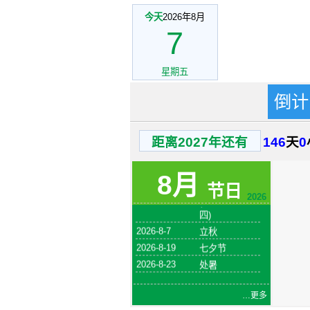
今天
2026年8月
7
星期五
倒计
距离2027年还有
146
天
0
2026-8-1
建军节
火把节
8月
2026-8-6
节日
(农历六月二十
2026
四)
2026-8-7
立秋
2026-8-19
七夕节
2026-8-23
处暑
中元节
2026-8-27
(农历七月十五)
…更多