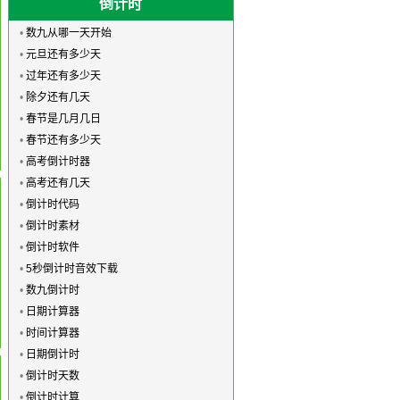
倒计时
•
数九从哪一天开始
•
元旦还有多少天
•
过年还有多少天
•
除夕还有几天
•
春节是几月几日
•
春节还有多少天
•
高考倒计时器
•
高考还有几天
•
倒计时代码
•
倒计时素材
•
倒计时软件
•
5秒倒计时音效下载
•
数九倒计时
•
日期计算器
•
时间计算器
•
日期倒计时
•
倒计时天数
•
倒计时计算