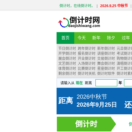
倒计时，在线倒计时。
|
2026.9.25 中秋节
|
首页
今天
新年
除夕
过年
节日倒计时
跨年倒计时
新年倒计时
元旦倒计
开学倒计时
报名倒计时
讲座倒计时
考试倒计
展会倒计时
开业倒计时
交易倒计时
购物倒计
文艺倒计时
入场倒计时
舞会倒计时
演唱倒计
体育倒计时
比赛倒计时
星座倒计时
开工倒计
剩余倒计时
倒计时关机
倒计时软件
倒计时素
倒计时