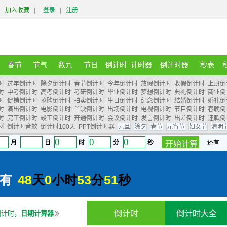
加入收藏
|
登录
|
注册
春节
节气
数九
节日
倒计时
计时器
倒计时器
秒表
时
过年倒计时
除夕倒计时
春节倒计时
今年倒计时
放假倒计时
收假倒计时
上班倒
时
中考倒计时
高考倒计时
考研倒计时
毕业倒计时
梦想倒计时
典礼倒计时
商业倒
时
促销倒计时
抢购倒计时
拍卖倒计时
生日倒计时
纪念倒计时
结婚倒计时
婚礼倒
时
演出倒计时
电影倒计时
首映倒计时
出场倒计时
电视倒计时
节目倒计时
春晚倒
时
完工倒计时
竣工倒计时
开通倒计时
会议倒计时
发言倒计时
出差倒计时
还款倒
材
倒计时音效
倒计时100天
PPT倒计时器
元旦
除夕
春节
元宵节
妇女节
清明
倒计时
倒计时大全
倒计时，
日期计算器