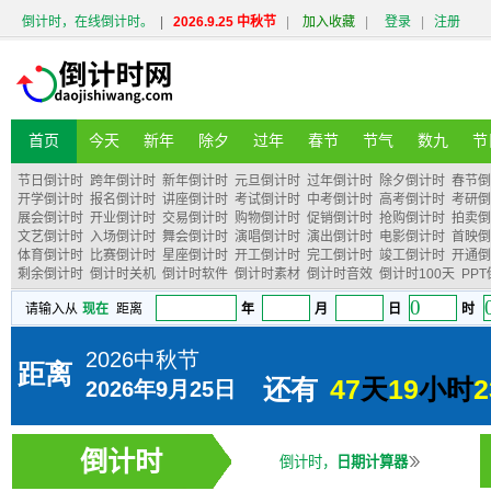
倒计时，在线倒计时。
|
2026.9.25 中秋节
|
加入收藏
|
登录
|
注册
首页
今天
新年
除夕
过年
春节
节气
数九
节
节日倒计时
跨年倒计时
新年倒计时
元旦倒计时
过年倒计时
除夕倒计时
春节倒
开学倒计时
报名倒计时
讲座倒计时
考试倒计时
中考倒计时
高考倒计时
考研倒
展会倒计时
开业倒计时
交易倒计时
购物倒计时
促销倒计时
抢购倒计时
拍卖倒
文艺倒计时
入场倒计时
舞会倒计时
演唱倒计时
演出倒计时
电影倒计时
首映倒
体育倒计时
比赛倒计时
星座倒计时
开工倒计时
完工倒计时
竣工倒计时
开通倒
剩余倒计时
倒计时关机
倒计时软件
倒计时素材
倒计时音效
倒计时100天
PP
倒计时
倒计时，
日期计算器